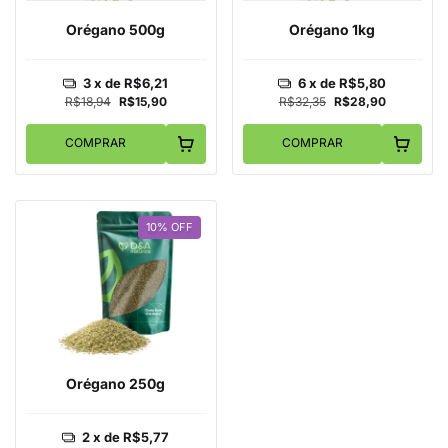
Orégano 500g
Orégano 1kg
3
x de
R$6,21
6
x de
R$5,80
R$18,94
R$15,90
R$32,35
R$28,90
COMPRAR
COMPRAR
10
%
OFF
Orégano 250g
2
x de
R$5,77