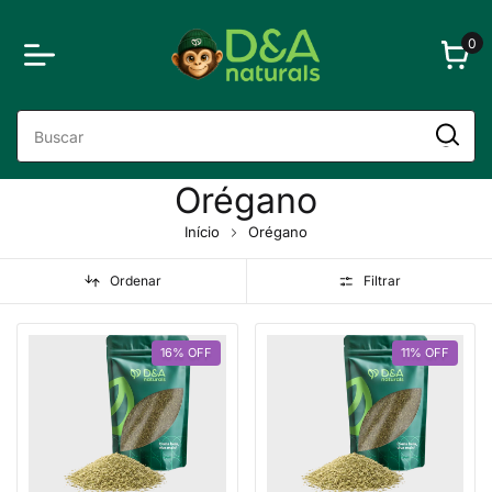
0
Orégano
Início
Orégano
Ordenar
Filtrar
16
%
OFF
11
%
OFF